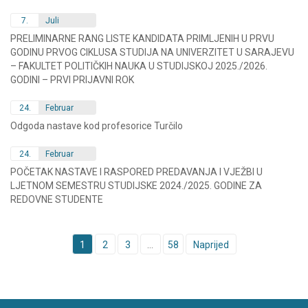
7.
Juli
PRELIMINARNE RANG LISTE KANDIDATA PRIMLJENIH U PRVU
GODINU PRVOG CIKLUSA STUDIJA NA UNIVERZITET U SARAJEVU
– FAKULTET POLITIČKIH NAUKA U STUDIJSKOJ 2025./2026.
GODINI – PRVI PRIJAVNI ROK
24.
Februar
Odgoda nastave kod profesorice Turčilo
24.
Februar
POČETAK NASTAVE I RASPORED PREDAVANJA I VJEŽBI U
LJETNOM SEMESTRU STUDIJSKE 2024./2025. GODINE ZA
REDOVNE STUDENTE
Posts
1
2
3
…
58
Naprijed
navigation