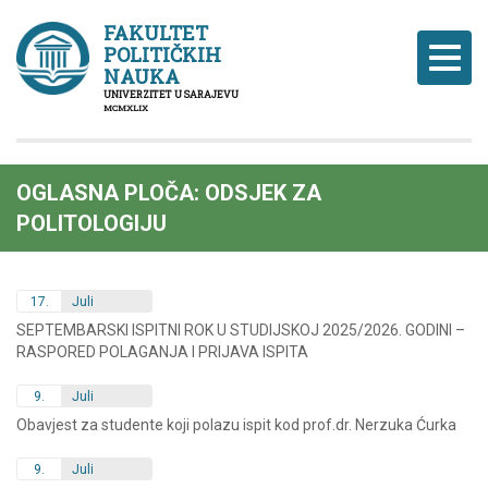
FAKULTET
POLITIČKIH
Naviga
NAUKA
UNIVERZITET U SARAJEVU
MCMXLIX
OGLASNA PLOČA: ODSJEK ZA
POLITOLOGIJU
17.
Juli
SEPTEMBARSKI ISPITNI ROK U STUDIJSKOJ 2025/2026. GODINI –
RASPORED POLAGANJA I PRIJAVA ISPITA
9.
Juli
Obavjest za studente koji polazu ispit kod prof.dr. Nerzuka Ćurka
9.
Juli