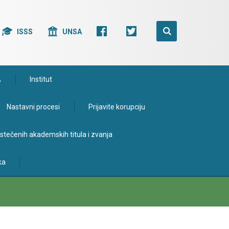
ISSS
UNSA
A
Institut
Nastavni procesi
Prijavite korupciju
e stečenih akademskih titula i zvanja
ka