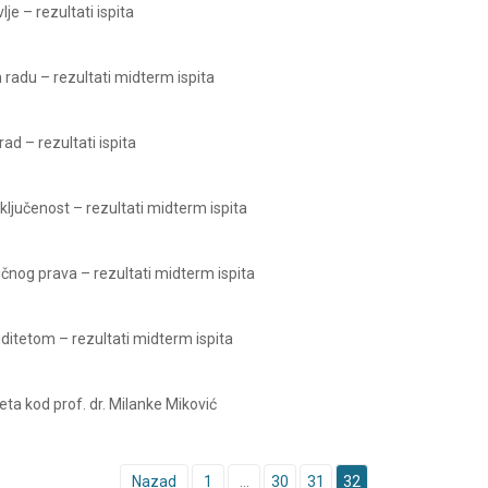
lje – rezultati ispita
 radu – rezultati midterm ispita
rad – rezultati ispita
sključenost – rezultati midterm ispita
ičnog prava – rezultati midterm ispita
iditetom – rezultati midterm ispita
eta kod prof. dr. Milanke Miković
Nazad
1
…
30
31
32