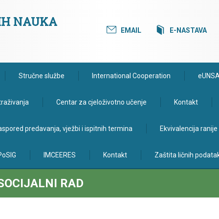
KIH NAUKA
EMAIL
E-NASTAVA
Stručne službe
International Cooperation
eUNS
traživanja
Centar za cjeloživotno učenje
Kontakt
spored predavanja, vježbi i ispitnih termina
Ekvivalencija ranij
PoSIG
IMCEERES
Kontakt
Zaštita ličnih podata
SOCIJALNI RAD