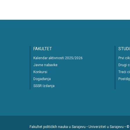
navigation
FAKULTET
STUDI
Kalendar aktivnosti 2025/2026
Prvi ci
Javne nabavke
Drugi c
Konkursi
Treći c
Događanja
Postdip
SSSR Izdanja
Fakultet političkih nauka u Sarajevu • Univerzitet u Sarajevu •