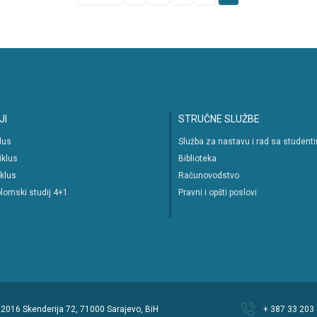
JI
STRUČNE SLUŽBE
klus
Služba za nastavu i rad sa student
iklus
Biblioteka
iklus
Računovodstvo
lomski studij 4+1
Pravni i opšti poslovi
 © 2016 Skenderija 72, 71000 Sarajevo, BiH
+ 387 33 203