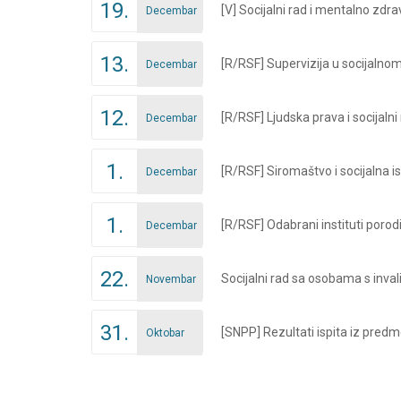
19.
[V] Socijalni rad i mentalno zdrav
Decembar
13.
[R/RSF] Supervizija u socijalnom
Decembar
12.
[R/RSF] Ljudska prava i socijalni 
Decembar
1.
[R/RSF] Siromaštvo i socijalna i
Decembar
1.
[R/RSF] Odabrani instituti porod
Decembar
22.
Socijalni rad sa osobama s inval
Novembar
31.
[SNPP] Rezultati ispita iz predm
Oktobar
Posts