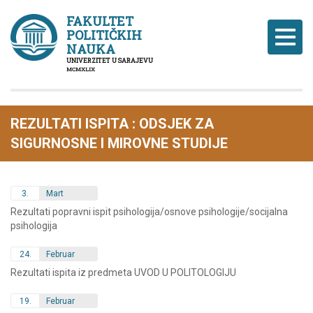
FAKULTET
POLITIČKIH
Naviga
NAUKA
UNIVERZITET U SARAJEVU
MCMXLIX
REZULTATI ISPITA : ODSJEK ZA
SIGURNOSNE I MIROVNE STUDIJE
3.
Mart
Rezultati popravni ispit psihologija/osnove psihologije/socijalna
psihologija
24.
Februar
Rezultati ispita iz predmeta UVOD U POLITOLOGIJU
19.
Februar