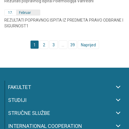
Rezultati popravnog ispita Polemologija Vanredni
17.
Februar
REZULTATI POPRAVNOG ISPITA IZ PREDMETA PRAVO ODBRANE I
SIGURNOST1
Posts
1
2
3
…
39
Naprijed
navigation
FAKULTET
STUDIJI
STRUČNE SLUŽBE
INTERNATIONAL COOPERATION