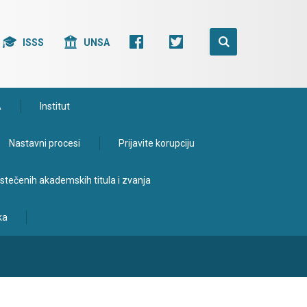
ISSS
UNSA
A
Institut
Nastavni procesi
Prijavite korupciju
e stečenih akademskih titula i zvanja
ka