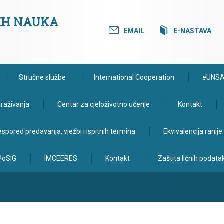
KIH NAUKA
EMAIL
E-NASTAVA
Stručne službe
International Cooperation
eUNS
traživanja
Centar za cjeloživotno učenje
Kontakt
spored predavanja, vježbi i ispitnih termina
Ekvivalencija ranij
PoSIG
IMCEERES
Kontakt
Zaštita ličnih podata