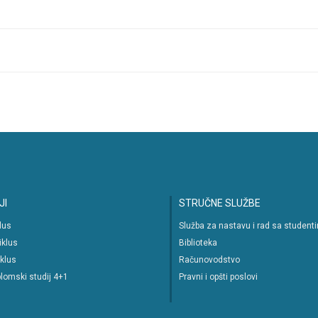
JI
STRUČNE SLUŽBE
klus
Služba za nastavu i rad sa student
iklus
Biblioteka
iklus
Računovodstvo
lomski studij 4+1
Pravni i opšti poslovi