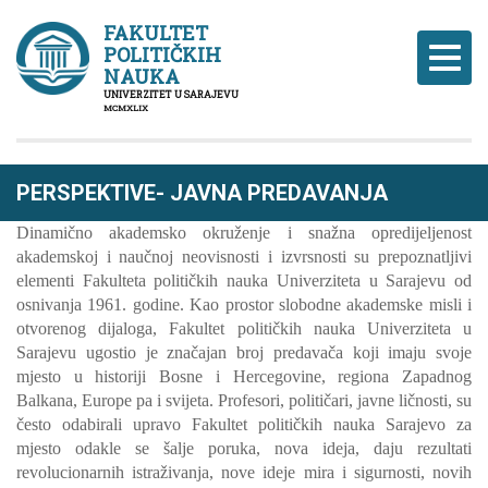
FAKULTET
POLITIČKIH
Naviga
NAUKA
UNIVERZITET U SARAJEVU
MCMXLIX
PERSPEKTIVE- JAVNA PREDAVANJA
Dinamično akademsko okruženje i snažna opredijeljenost
akademskoj i naučnoj neovisnosti i izvrsnosti su prepoznatljivi
elementi Fakulteta političkih nauka Univerziteta u Sarajevu od
osnivanja 1961. godine. Kao prostor slobodne akademske misli i
otvorenog dijaloga, Fakultet političkih nauka Univerziteta u
Sarajevu ugostio je značajan broj predavača koji imaju svoje
mjesto u historiji Bosne i Hercegovine, regiona Zapadnog
Balkana, Europe pa i svijeta. Profesori, političari, javne ličnosti, su
često odabirali upravo Fakultet političkih nauka Sarajevo za
mjesto odakle se šalje poruka, nova ideja, daju rezultati
revolucionarnih istraživanja, nove ideje mira i sigurnosti, novih