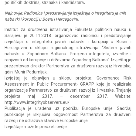
političkih doktrina, stranaka i kandidatura.
Najnovije: Radionica i predstavljanje izvještaja o integritetu javnih
nabavki i korupciji u Bosni i Hercegovini.
Institut za društvena istraživanja Fakulteta političkih nauka u
Sarajevu je 20.11.2018. organizovao radionicu i predstavljanje
izvještaja o integritetu javnih nabavki i korupciji u Bosni i
Hercegovini u sklopu regionalnog istraživanja: “Sistem javnih
nabavki u Zapadnom Balkanu: Procjena integriteta, izvedbe i
ranjivosti od korupcije u državama Zapadnog Balkana”. Izvještaj je
prezentovao direktor Partnerstva za društveni razvoj iz Hrvatske,
gdin. Munir Podumljak.
Izvještaj je objavljen u sklopu projekta: Governance Risk
Assessment in Public Procurement- GRAPP koje je realizirala
organizacije Partnerstvo za društveni razvoj iz Hrvatske. Trajanje
projekta maj 2017. – decembar 2017. Website:
http://www.integrityobservers.eu/
Publikacija je urađena uz podršku Europske unije. Sadržaj
publikacije je isključiva odgovornost Partnerstva za društveni
razvoj i ne odražava stavove Europske unije.
Izvještaje možete preuzeti ovdje: