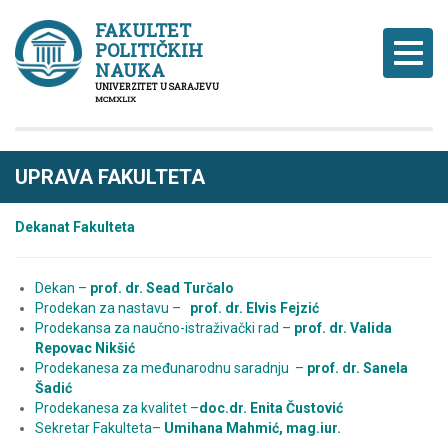
FAKULTET
POLITIČKIH
Naviga
NAUKA
UNIVERZITET U SARAJEVU
MCMXLIX
UPRAVA FAKULTETA
Dekanat Fakulteta
Dekan –
prof. dr. Sead Turčalo
Prodekan za nastavu –
prof. dr. Elvis Fejzić
Prodekansa za naučno-istraživački rad –
prof. dr. Valida
Repovac Nikšić
Prodekanesa za međunarodnu saradnju –
prof. dr. Sanela
Šadić
Prodekanesa za kvalitet –
doc.dr. Enita Čustović
Sekretar Fakulteta–
Umihana Mahmić, mag.iur.