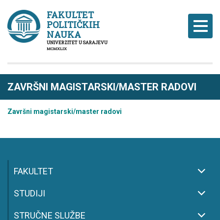
FAKULTET
POLITIČKIH
Naviga
NAUKA
UNIVERZITET U SARAJEVU
MCMXLIX
ZAVRŠNI MAGISTARSKI/MASTER RADOVI
Završni magistarski/master radovi
FAKULTET
STUDIJI
STRUČNE SLUŽBE