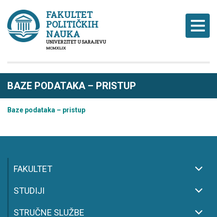
FAKULTET
POLITIČKIH
Naviga
NAUKA
UNIVERZITET U SARAJEVU
MCMXLIX
BAZE PODATAKA – PRISTUP
Baze podataka – pristup
FAKULTET
STUDIJI
STRUČNE SLUŽBE