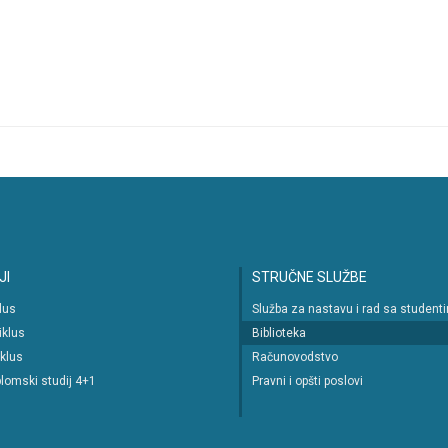
JI
STRUČNE SLUŽBE
klus
Služba za nastavu i rad sa student
iklus
Biblioteka
iklus
Računovodstvo
lomski studij 4+1
Pravni i opšti poslovi