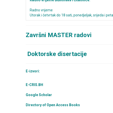
Radno vrijeme biblioteke i čitaonice:
Radno vrijeme
Utorak i četvrtak do 18 sati, ponedjeljak, srijeda i peta
Završni MASTER radovi
Doktorske disertacije
E-izvori:
E-CRIS.BH
Google Scholar
Directory of Open Access Books