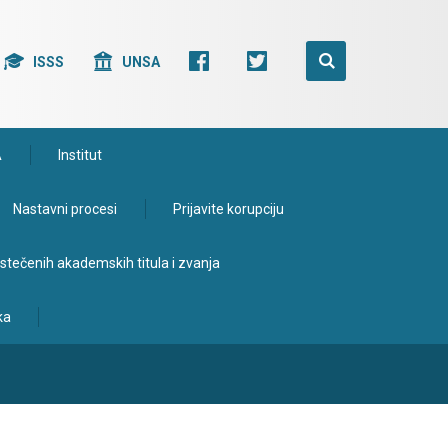
ISSS
UNSA
A
Institut
Nastavni procesi
Prijavite korupciju
e stečenih akademskih titula i zvanja
ka