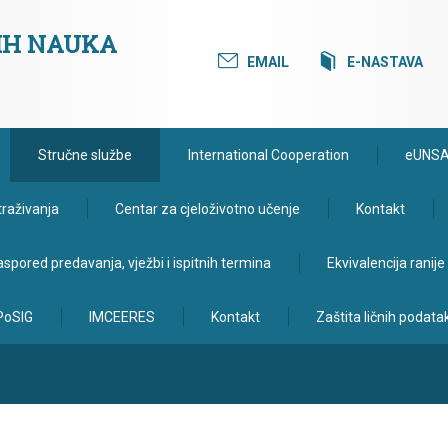
KIH NAUKA
EMAIL
E-NASTAVA
Stručne službe
International Cooperation
eUNS
traživanja
Centar za cjeloživotno učenje
Kontakt
spored predavanja, vježbi i ispitnih termina
Ekvivalencija ranij
PoSIG
IMCEERES
Kontakt
Zaštita ličnih podata