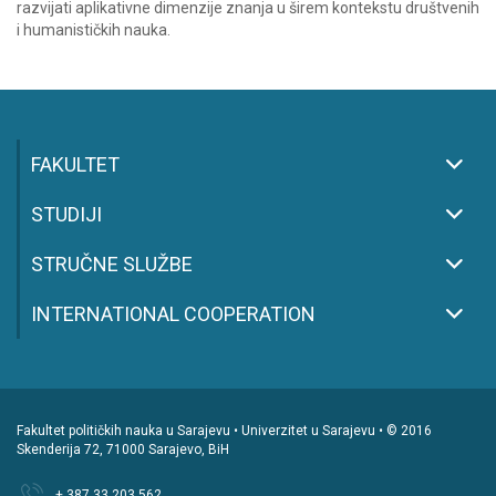
razvijati aplikativne dimenzije znanja u širem kontekstu društvenih
i humanističkih nauka.
FAKULTET
STUDIJI
STRUČNE SLUŽBE
INTERNATIONAL COOPERATION
Fakultet političkih nauka u Sarajevu • Univerzitet u Sarajevu • © 2016
Skenderija 72, 71000 Sarajevo, BiH
+ 387 33 203 562