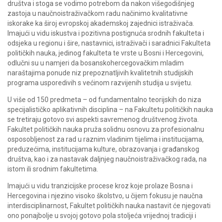
društva i stoga se vodimo potrebom da nakon višegodišnjeg
zastoja u naučnoistraživačkom radu načinimo kvalitativne
iskorake ka široj evropskoj akademskoj zajednici istraživača.
Imajući u vidu iskustva i pozitivna postignuća srodnih fakulteta i
odsjeka u regionu i šire, nastavnici, istraživači i saradnici Fakulteta
političkih nauka, jedinog fakulteta te vrste u Bosni i Hercegovini,
odlučni su u namjeri da bosanskohercegovačkim mladim
naraštajima ponude niz prepoznatljivih kvalitetnih studijskih
programa usporedivih s većinom razvijenih studija u svijetu.
U više od 150 predmeta – od fundamentalno teorijskih do niza
specijalističko aplikativnih disciplina – na Fakultetu političkih nauka
se tretiraju gotovo svi aspekti savremenog društvenog života.
Fakultet političkih nauka pruža solidnu osnovu za profesionalnu
osposobljenost za rad u raznim vladinim tijelima i institucijama,
preduzećima, institucijama kulture, obrazovanja i građanskog
društva, kao i za nastavak daljnjeg naučnoistraživačkog rada, na
istom ili srodnim fakultetima.
Imajući u vidu tranzicijske procese kroz koje prolaze Bosna i
Hercegovina i njezino visoko školstvo, u čijem fokusu je naučna
interdisciplinarnost, Fakultet političkih nauka nastavit će njegovati
ono ponajbolje u svojoj gotovo pola stoljeća vrijednoj tradiciji i