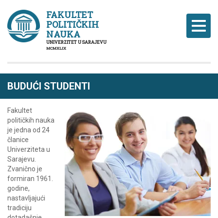
FAKULTET
POLITIČKIH
Naviga
NAUKA
UNIVERZITET U SARAJEVU
MCMXLIX
BUDUĆI STUDENTI
Fakultet
političkih nauka
je jedna od 24
članice
Univerziteta u
Sarajevu.
Zvanično je
formiran 1961.
godine,
nastavljajući
tradiciju
dotadašnje