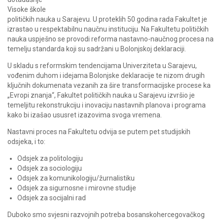
Visoke škole
političkih nauka u Sarajevu. U proteklih 50 godina rada Fakultet je
izrastao u respektabilnu naučnu instituciju. Na Fakultetu političkih
nauka uspješno se provodi reforma nastavno-naučnog procesa na
temelju standarda koji su sadržani u Bolonjskoj deklaraciji.
U skladu s reformskim tendencijama Univerziteta u Sarajevu,
vođenim duhom i idejama Bolonjske deklaracije te nizom drugih
ključnih dokumenata vezanih za šire transformacijske procese ka
„Evropi znanja“, Fakultet političkih nauka u Sarajevu izvršio je
temeljitu rekonstrukciju i inovaciju nastavnih planova i programa
kako bi izašao ususret izazovima svoga vremena.
Nastavni proces na Fakultetu odvija se putem pet studijskih
odsjeka, i to:
Odsjek za politologiju
Odsjek za sociologiju
Odsjek za komunikologiju/žurnalistiku
Odsjek za sigurnosne i mirovne studije
Odsjek za socijalni rad
Duboko smo svjesni razvojnih potreba bosanskohercegovačkog