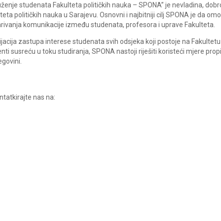
ženje studenata Fakulteta političkih nauka – SPONA” je nevladina, dob
teta političkih nauka u Sarajevu. Osnovni i najbitniji cilj SPONA je da omogu
rivanja komunikacije između studenata, profesora i uprave Fakulteta.
jacija zastupa interese studenata svih odsjeka koji postoje na Fakultetu
nti susreću u toku studiranja, SPONA nastoji riješiti koristeći mjere p
govini.
ntatkirajte nas na: