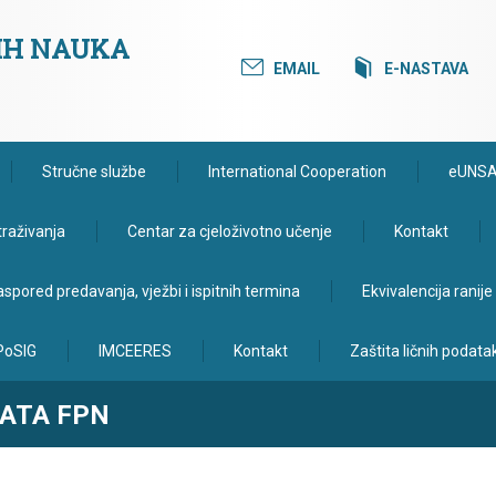
KIH NAUKA
EMAIL
E-NASTAVA
Stručne službe
International Cooperation
eUNS
traživanja
Centar za cjeloživotno učenje
Kontakt
spored predavanja, vježbi i ispitnih termina
Ekvivalencija ranij
PoSIG
IMCEERES
Kontakt
Zaštita ličnih podata
NATA FPN