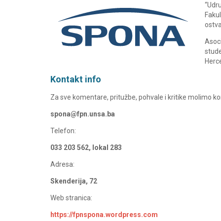
“Udru
Fakul
ostva
Asoci
stude
Herce
Kontakt info
Za sve komentare, pritužbe, pohvale i kritike molimo ko
spona@fpn.unsa.ba
Telefon:
033 203 562, lokal 283
Adresa:
Skenderija, 72
Web stranica:
https://fpnspona.wordpress.com