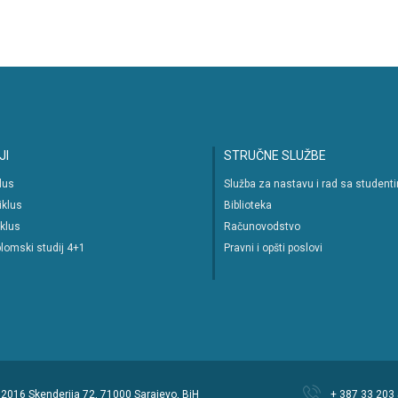
JI
STRUČNE SLUŽBE
klus
Služba za nastavu i rad sa student
iklus
Biblioteka
iklus
Računovodstvo
lomski studij 4+1
Pravni i opšti poslovi
 © 2016 Skenderija 72, 71000 Sarajevo, BiH
+ 387 33 203