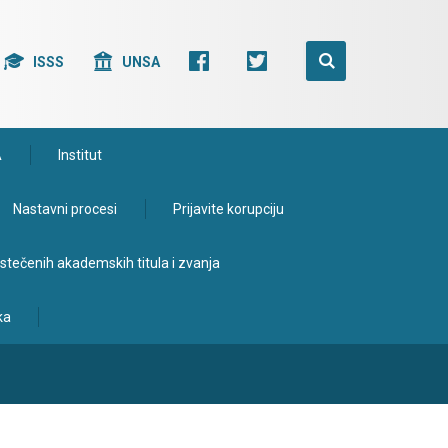
ISSS
UNSA
A
Institut
Nastavni procesi
Prijavite korupciju
e stečenih akademskih titula i zvanja
ka