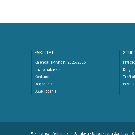
FAKULTET
STUDI
Kalendar aktivnosti 2025/2026
Prvi ci
Javne nabavke
Drugi c
Konkursi
Treći c
Događanja
Postdip
SSSR Izdanja
Fakultet političkih nauka u Sarajevu • Univerzitet u Sarajevu •