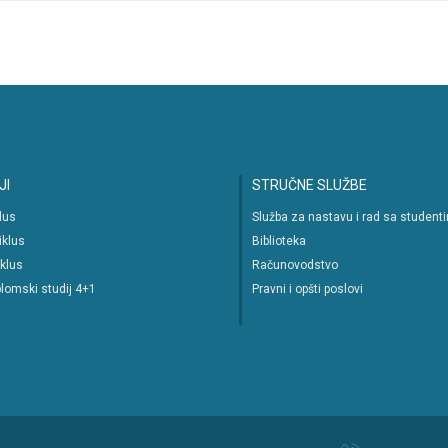
JI
STRUČNE SLUŽBE
klus
Služba za nastavu i rad sa student
iklus
Biblioteka
iklus
Računovodstvo
lomski studij 4+1
Pravni i opšti poslovi