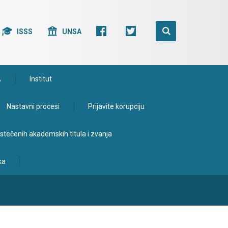
ISSS
UNSA
A
Institut
Nastavni procesi
Prijavite korupciju
e stečenih akademskih titula i zvanja
ka