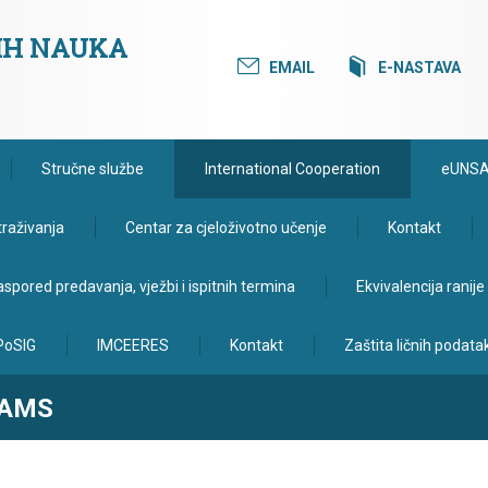
KIH NAUKA
EMAIL
E-NASTAVA
Stručne službe
International Cooperation
eUNS
traživanja
Centar za cjeloživotno učenje
Kontakt
spored predavanja, vježbi i ispitnih termina
Ekvivalencija ranij
PoSIG
IMCEERES
Kontakt
Zaštita ličnih podata
RAMS