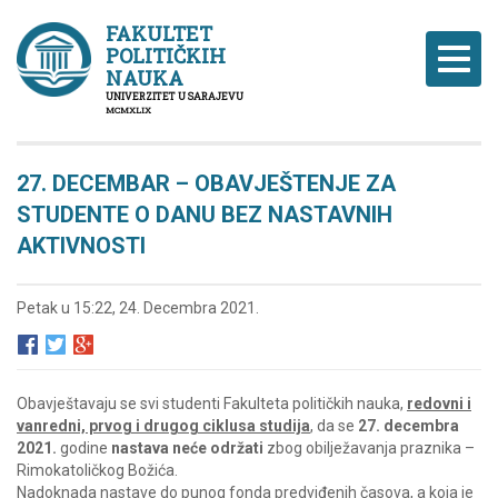
FAKULTET
POLITIČKIH
Naviga
NAUKA
UNIVERZITET U SARAJEVU
MCMXLIX
27. DECEMBAR – OBAVJEŠTENJE ZA
STUDENTE O DANU BEZ NASTAVNIH
AKTIVNOSTI
Petak u 15:22, 24. Decembra 2021.
Obavještavaju se svi studenti Fakulteta političkih nauka,
redovni i
vanredni, prvog i drugog ciklusa studija
, da se
27. decembra
2021.
godine
nastava
neće održati
zbog obilježavanja praznika –
Rimokatoličkog Božića.
Nadoknada nastave do punog fonda predviđenih časova, a koja je