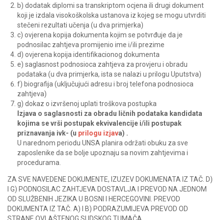
b) dodatak diplomi sa transkriptom ocjena ili drugi dokument
koji je izdala visokoškolska ustanova iz kojeg se mogu utvrditi
stečeni rezultati učenja (u dva primjerka)
c) ovjerena kopija dokumenta kojim se potvrđuje da je
podnosilac zahtjeva promijenio ime i/ili prezime
d) ovjerena kopija identifikacionog dokumenta
e) saglasnost podnosioca zahtjeva za provjeru i obradu
podataka (u dva primjerka, ista se nalazi u prilogu Uputstva)
f) biografija (uključujući adresu i broj telefona podnosioca
zahtjeva)
g) dokaz o izvršenoj uplati troškova postupka
Izjava o saglasnosti za obradu ličnih podataka kandidata
kojima se vrši postupak ekvivalencije i/ili postupak
priznavanja ivk- (u
prilogu izjav
a)
.
U narednom periodu UNSA planira održati obuku za sve
zaposlenike da se bolje upoznaju sa novim zahtjevima i
procedurama.
ZA SVE NAVEDENE DOKUMENTE, IZUZEV DOKUMENATA IZ TAČ. D)
I G) PODNOSILAC ZAHTJEVA DOSTAVLJA I PREVOD NA JEDNOM
OD SLUŽBENIH JEZIKA U BOSNI I HERCEGOVINI. PREVOD
DOKUMENTA IZ TAČ. A) I B) PODRAZUMIJEVA PREVOD OD
STRANE OVLAŠTENOG SUDSKOG TUMAČA.