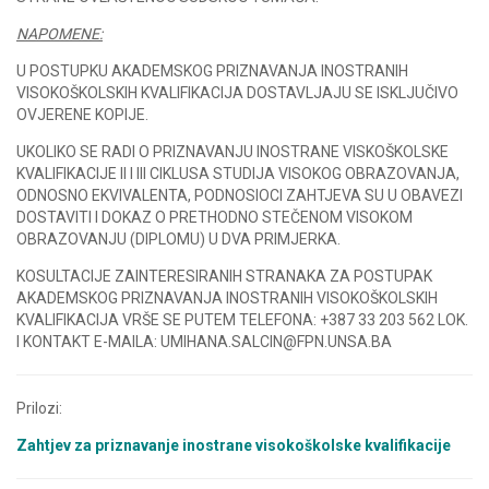
NAPOMENE:
U POSTUPKU AKADEMSKOG PRIZNAVANJA INOSTRANIH
VISOKOŠKOLSKIH KVALIFIKACIJA DOSTAVLJAJU SE ISKLJUČIVO
OVJERENE KOPIJE.
UKOLIKO SE RADI O PRIZNAVANJU INOSTRANE VISKOŠKOLSKE
KVALIFIKACIJE II I III CIKLUSA STUDIJA VISOKOG OBRAZOVANJA,
ODNOSNO EKVIVALENTA, PODNOSIOCI ZAHTJEVA SU U OBAVEZI
DOSTAVITI I DOKAZ O PRETHODNO STEČENOM VISOKOM
OBRAZOVANJU (DIPLOMU) U DVA PRIMJERKA.
KOSULTACIJE ZAINTERESIRANIH STRANAKA ZA POSTUPAK
AKADEMSKOG PRIZNAVANJA INOSTRANIH VISOKOŠKOLSKIH
KVALIFIKACIJA VRŠE SE PUTEM TELEFONA: +387 33 203 562 LOK.
I KONTAKT E-MAILA: UMIHANA.SALCIN@FPN.UNSA.BA
Prilozi:
Zahtjev za priznavanje inostrane visokoškolske kvalifikacije