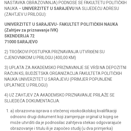
NASTAVKA OBRAZOVANJA) PODNOSE SE FAKULTETU POLITIČKIH
NAUKA –
UNIVERZITET U SARAJEVU
NA SLIJEDEĆU ADRESU
(ZAHTJEV U PRILOGU):
UNIVERZITET U SARAJEVU- FAKULTET POLITIČKIH NAUKA
(Zahtjev za priznavanje IVK)
SKENDERIJA 72
71000 SARAJEVO
2) TROŠKOVI POSTUPKA PRIZNAVANJA UTVRĐENI SU
CJENOVNIKOM U PRILOGU (400,00 KM)
3) UPLATA ZA AKADEMSKO PRIZNAVANJE SE VRŠI NA DEPOZITNI
RAČUN KS, BUDŽETSKA ORGANIZACIJA FAKULTETA POLITIČKIH
NAUKA UNIVERZITET U SARAJEVU (PRIMJER POPUNJENE
UPLATNICE U PRILOGU)
4) UZ ZAHTJEV ZA AKADEMSKO PRIZNAVANJE PRILAŽE SE
SLIJEDEĆA DOKUMENTACIJA:
a) obrazovna isprava o stečenoj visokoškolskoj kvalifikaciji
odnosno drugi dokument koji zamjenjuje orginal iz kojeg se
može utvrditi da je podnosilac zahtjeva stekao odgovarajuće
obrazovanje i titulu ili je započeo studij (u dva primjerka)