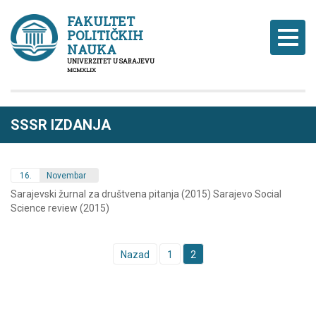
FAKULTET
POLITIČKIH
Naviga
NAUKA
UNIVERZITET U SARAJEVU
MCMXLIX
SSSR IZDANJA
16.
Novembar
Sarajevski žurnal za društvena pitanja (2015) Sarajevo Social
Science review (2015)
Posts
Nazad
1
2
navigation