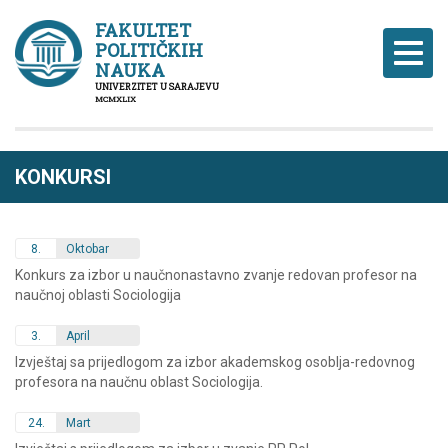
FAKULTET
POLITIČKIH
Naviga
NAUKA
UNIVERZITET U SARAJEVU
MCMXLIX
KONKURSI
8.
Oktobar
Konkurs za izbor u naučnonastavno zvanje redovan profesor na
naučnoj oblasti Sociologija
3.
April
Izvještaj sa prijedlogom za izbor akademskog osoblja-redovnog
profesora na naučnu oblast Sociologija.
24.
Mart