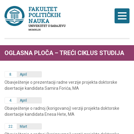
FAKULTET
POLITIČKIH
Naviga
NAUKA
UNIVERZITET U SARAJEVU
MCMXLIX
OGLASNA PLOČA – TREĆI CIKLUS STUDIJA
8.
April
Obavještenje o prezentaciji radne verzije projekta doktorske
disertacije kandidata Samira Forića, MA
4.
April
Obavještenje o radnoj (korigovanoj) verziji projekta doktorske
disertacije kandidata Enesa Hete, MA
22.
Mart