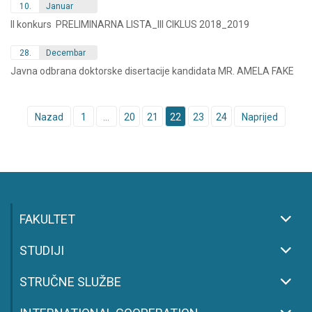
10.
Januar
II konkurs PRELIMINARNA LISTA_III CIKLUS 2018_2019
28.
Decembar
Javna odbrana doktorske disertacije kandidata MR. AMELA FAKE
Posts
Nazad
1
…
20
21
22
23
24
Naprijed
navigation
FAKULTET
STUDIJI
STRUČNE SLUŽBE