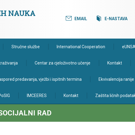
KIH NAUKA
EMAIL
E-NASTAVA
Stručne službe
International Cooperation
eUNS
traživanja
Centar za cjeloživotno učenje
Kontakt
spored predavanja, vježbi i ispitnih termina
Ekvivalencija ranij
PoSIG
IMCEERES
Kontakt
Zaštita ličnih podata
SOCIJALNI RAD