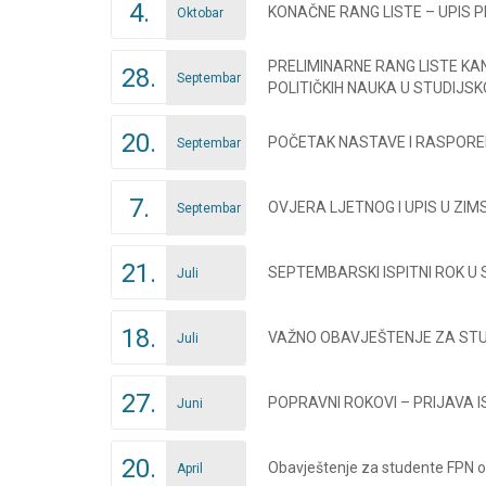
4.
KONAČNE RANG LISTE – UPIS 
Oktobar
PRELIMINARNE RANG LISTE KA
28.
Septembar
POLITIČKIH NAUKA U STUDIJSKO
20.
POČETAK NASTAVE I RASPORED
Septembar
7.
OVJERA LJETNOG I UPIS U ZIM
Septembar
21.
SEPTEMBARSKI ISPITNI ROK U 
Juli
18.
VAŽNO OBAVJEŠTENJE ZA STU
Juli
27.
POPRAVNI ROKOVI – PRIJAVA 
Juni
20.
Obavještenje za studente FPN o 
April