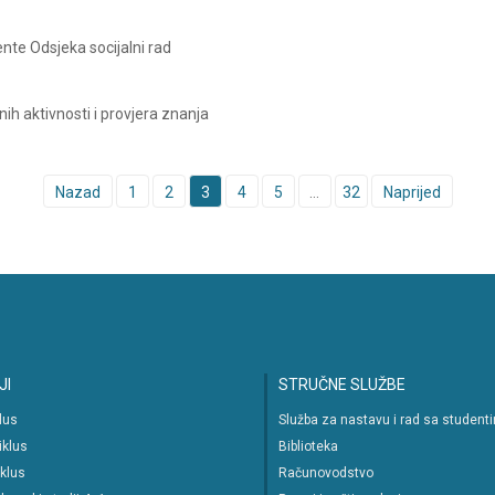
te Odsjeka socijalni rad
nih aktivnosti i provjera znanja
Nazad
1
2
3
4
5
…
32
Naprijed
JI
STRUČNE SLUŽBE
klus
Služba za nastavu i rad sa student
iklus
Biblioteka
iklus
Računovodstvo