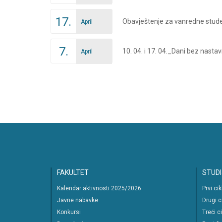
17.
Obavještenje za vanredne studen
April
7.
10. 04. i 17. 04._Dani bez nastav
April
Posts
navigation
FAKULTET
STUDI
Kalendar aktivnosti 2025/2026
Prvi ci
Javne nabavke
Drugi c
Konkursi
Treći c