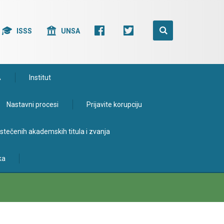
ISSS
UNSA
A
Institut
Nastavni procesi
Prijavite korupciju
e stečenih akademskih titula i zvanja
ka