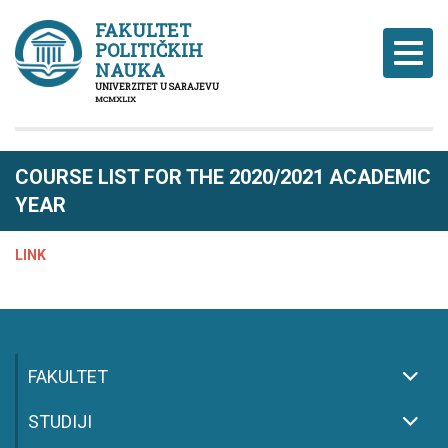
FAKULTET
POLITIČKIH
Naviga
NAUKA
UNIVERZITET U SARAJEVU
MCMXLIX
COURSE LIST FOR THE 2020/2021 ACADEMIC
YEAR
LINK
FAKULTET
STUDIJI