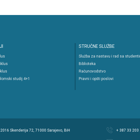
JI
STRUČNE SLUŽBE
klus
Služba za nastavu i rad sa student
iklus
Biblioteka
iklus
Računovodstvo
lomski studij 4+1
Pravni i opšti poslovi
 © 2016 Skenderija 72, 71000 Sarajevo, BiH
+ 387 33 203