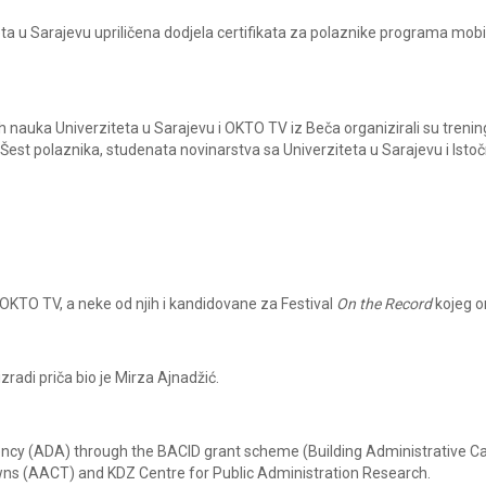
teta u Sarajevu upriličena dodjela certifikata za polaznike programa mobi
ih nauka Univerziteta u Sarajevu i OKTO TV iz Beča organizirali su treni
Šest polaznika, studenata novinarstva sa Univerziteta u Sarajevu i Ist
a OKTO TV, a neke od njih i kandidovane za Festival
On the Record
kojeg o
radi priča bio je Mirza Ajnadžić.
ncy (ADA) through the BACID grant scheme (Building Administrative Ca
wns (AACT) and KDZ Centre for Public Administration Research.