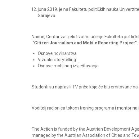
juna 2019. je na Fakultetu političkih nauka Univerzi
Sarajeva.
Naime, Centar za cjeloživotno učenje Fakulteta političk
“
Citizen Journalism and Mobile Reporting Project”.
Osnove novinarstva
Vizualni storytelling
Osnove mobilnog izvještavanja
Studenti su napravili TV priče koje će biti emitovane n
Voditelj radionica tokom trening programa i mentor na iz
The Action is funded by the Austrian Development Age
managed by the Austrian Association of Cities and To