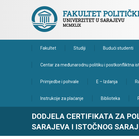
FAKULTET POLITIČ
UNIVERZITET U SARAJEVU
MCMXLIX
Fakultet
Studiji
Budući studenti
Centar za međunarodnu politiku i postkonfliktna is
Primjedbe i pohvale
E – Izdanja
Ra
Instrukcije za plaćanje
Biblioteka
DODJELA CERTIFIKATA ZA P
SARAJEVA I ISTOČNOG SARA