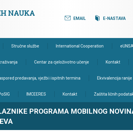
KIH NAUKA
EMAIL
E-NASTAVA
Stručne službe
International Cooperation
eUNS
traživanja
Centar za cjeloživotno učenje
Kontakt
spored predavanja, vježbi i ispitnih termina
Ekvivalencija ranij
PoSIG
IMCEERES
Kontakt
Zaštita ličnih podata
OLAZNIKE PROGRAMA MOBILNOG NOVIN
JEVA