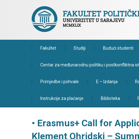
FAKULTET POLITIČ
UNIVERZITET U SARAJEVU
MCMXLIX
Fakultet
Studiji
Budući studenti
Centar za međunarodnu politiku i postkonfliktna is
Primjedbe i pohvale
E – Izdanja
Ra
Instrukcije za plaćanje
Biblioteka
• Erasmus+ Call for Applic
Klement Ohridski – Sum