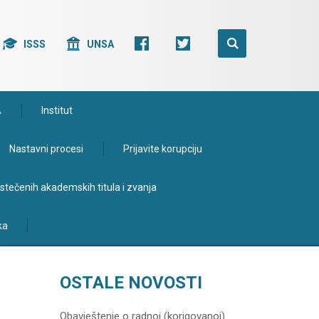
ISSS
UNSA
A
Institut
Nastavni procesi
Prijavite korupciju
e stečenih akademskih titula i zvanja
ka
OSTALE NOVOSTI
]
Obavještenje o radnoj (korigovanoj)