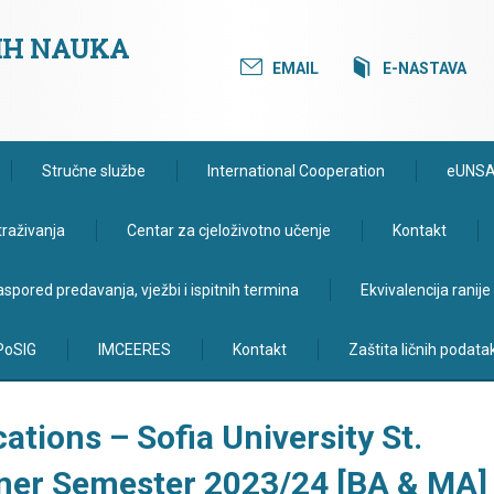
KIH NAUKA
EMAIL
E-NASTAVA
Stručne službe
International Cooperation
eUNS
traživanja
Centar za cjeloživotno učenje
Kontakt
spored predavanja, vježbi i ispitnih termina
Ekvivalencija ranij
PoSIG
IMCEERES
Kontakt
Zaštita ličnih podata
ations – Sofia University St.
mer Semester 2023/24 [BA & MA