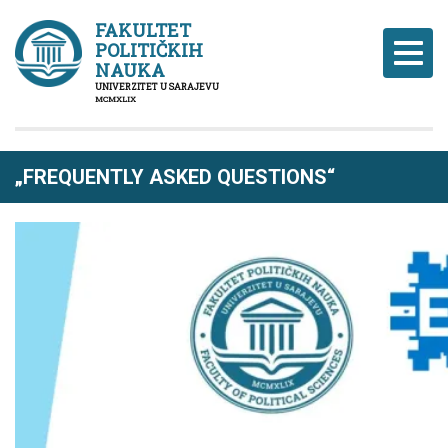
FAKULTET
POLITIČKIH
Naviga
NAUKA
UNIVERZITET U SARAJEVU
MCMXLIX
„FREQUENTLY ASKED QUESTIONS“