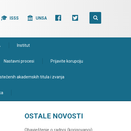
ISSS
UNSA
A
Institut
Nastavni procesi
Prijavite korupciju
e stečenih akademskih titula i zvanja
ka
OSTALE NOVOSTI
Obavještenje o radnoj (korigovanoj)