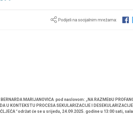
Podijeli na socijalnim mrežama:
MR. BERNARDA MARIJANOVIĆA
pod
naslovom:
„
NA RAZMEĐU PROFAN
DA U KONTEKSTU PROCESA SEKULARIZACIJE I DESEKULARIZACIJE
UĆLJEĆA
“
održat
će
se
u srijedu, 24.09.2025.
godine
u
13:00
sati, sala