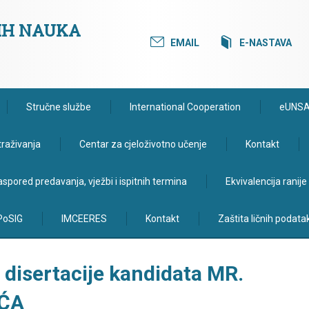
KIH NAUKA
EMAIL
E-NASTAVA
Stručne službe
International Cooperation
eUNS
traživanja
Centar za cjeloživotno učenje
Kontakt
spored predavanja, vježbi i ispitnih termina
Ekvivalencija ranij
PoSIG
IMCEERES
Kontakt
Zaštita ličnih podata
disertacije kandidata MR.
ĆA