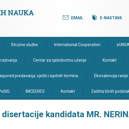
KIH NAUKA
EMAIL
E-NASTAVA
Stručne službe
International Cooperation
eUNS
traživanja
Centar za cjeloživotno učenje
Kontakt
spored predavanja, vježbi i ispitnih termina
Ekvivalencija ranij
PoSIG
IMCEERES
Kontakt
Zaštita ličnih podata
 disertacije kandidata MR. NERI