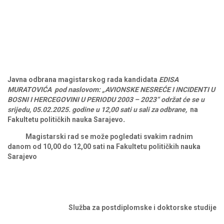
Javna odbrana
magistarskog rada kandidata
EDISA
MURATOVIĆA
pod
naslovom:
„
AVIONSKE NESREĆE I INCIDENTI U
BOSNI I HERCEGOVINI U PERIODU 2003 – 2023
“ održat
će
se
u
srijedu, 05.02.2025.
godine
u
12,00
sati u sali za odbrane,
na
Fakultetu
političkih
nauka
Sarajevo
.
Magistarski rad se može pogledati svakim radnim
danom od 10,00 do 12,00 sati na Fakultetu političkih nauka
Sarajevo
Služba za postdiplomske i doktorske studije