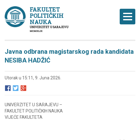
FAKULTET
POLITIČKIH
Naviga
NAUKA
UNIVERZITET U SARAJEVU
MCMXLIX
Javna odbrana magistarskog rada kandidata
NESIBA HADŽIĆ
Utorak u 15:11, 9. Juna 2026.
UNIVERZITET U SARAJEVU –
FAKULTET POLITIČKIH NAUKA
VIJEĆE FAKULTETA