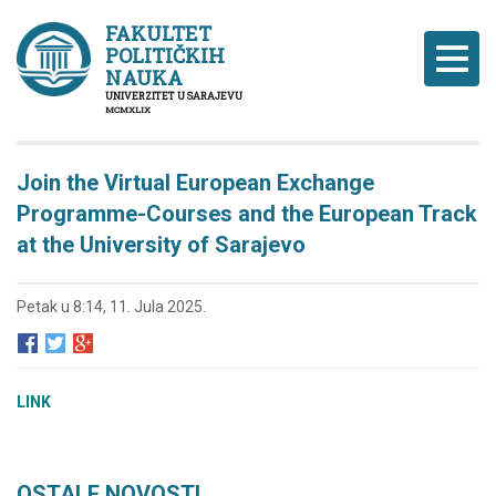
FAKULTET
POLITIČKIH
Naviga
NAUKA
UNIVERZITET U SARAJEVU
MCMXLIX
Join the Virtual European Exchange
Programme-Courses and the European Track
at the University of Sarajevo
Petak u 8:14, 11. Jula 2025.
LINK
OSTALE NOVOSTI