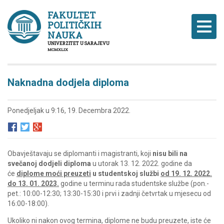
FAKULTET
POLITIČKIH
Naviga
NAUKA
UNIVERZITET U SARAJEVU
MCMXLIX
Naknadna dodjela diploma
Ponedjeljak u 9:16, 19. Decembra 2022.
Obavještavaju se diplomanti i magistranti, koji
nisu bili na
svečanoj dodjeli diploma
u utorak 13. 12. 2022.
godine da
će
diplome moći preuzeti
u studentskoj službi
od 19. 12. 2022.
do 13. 01. 2023.
godine u terminu rada studentske službe (pon.-
pet.: 10:00-12:30; 13:30-15:30 i prvi i zadnji četvrtak u mjesecu od
16:00-18:00).
Ukoliko ni nakon ovog termina, diplome ne budu preuzete, iste će