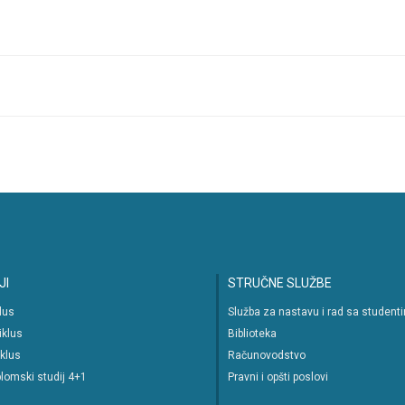
JI
STRUČNE SLUŽBE
klus
Služba za nastavu i rad sa student
iklus
Biblioteka
iklus
Računovodstvo
lomski studij 4+1
Pravni i opšti poslovi