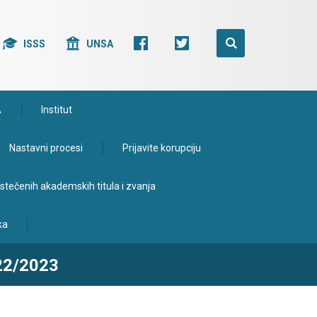
ISSS
UNSA
A
Institut
Nastavni procesi
Prijavite korupciju
e stečenih akademskih titula i zvanja
ka
22/2023