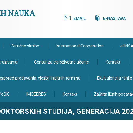
KIH NAUKA
EMAIL
E-NASTAVA
Stručne službe
International Cooperation
eUNS
traživanja
Centar za cjeloživotno učenje
Kontakt
spored predavanja, vježbi i ispitnih termina
Ekvivalencija ranij
PoSIG
IMCEERES
Kontakt
Zaštita ličnih podata
OKTORSKIH STUDIJA, GENERACIJA 20