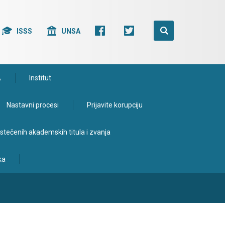
ISSS
UNSA
A
Institut
Nastavni procesi
Prijavite korupciju
e stečenih akademskih titula i zvanja
ka