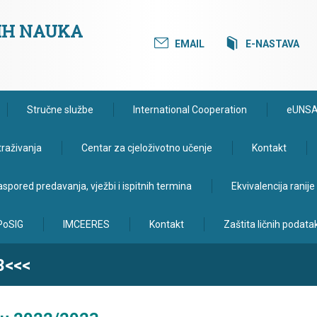
KIH NAUKA
EMAIL
E-NASTAVA
Stručne službe
International Cooperation
eUNS
traživanja
Centar za cjeloživotno učenje
Kontakt
spored predavanja, vježbi i ispitnih termina
Ekvivalencija ranij
PoSIG
IMCEERES
Kontakt
Zaštita ličnih podata
3<<<