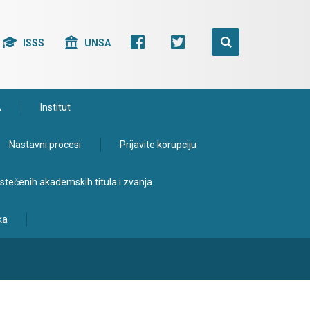
ISSS
UNSA
A
Institut
Nastavni procesi
Prijavite korupciju
e stečenih akademskih titula i zvanja
ka