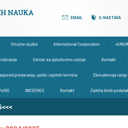
KIH NAUKA
EMAIL
E-NASTAVA
Stručne službe
International Cooperation
eUNS
traživanja
Centar za cjeloživotno učenje
Kontakt
spored predavanja, vježbi i ispitnih termina
Ekvivalencija ranij
PoSIG
IMCEERES
Kontakt
Zaštita ličnih podata
5<<<