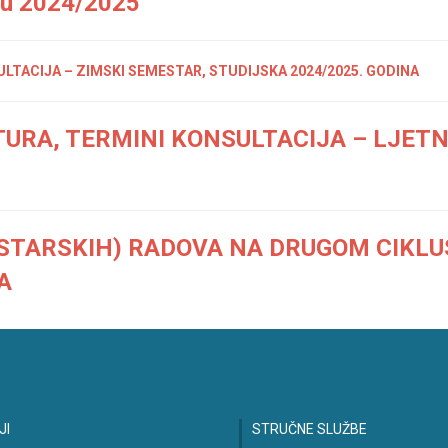
ku 2024/2025
LTACIJA – ZIMSKI SEMESTAR, STUDIJSKA 2024/2025. GODINA
URA, TERMINI KONSULTACIJA – LJETN
STARSKIH) RADOVA NA DRUGOM CIKLUS
A
JI
STRUČNE SLUŽBE