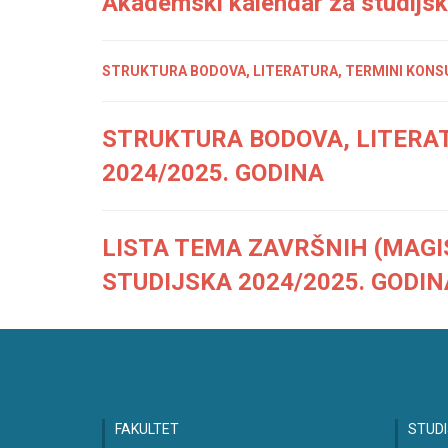
Akademski kalendar za studijs
STRUKTURA BODOVA, LITERATURA, TERMINI KONSU
STRUKTURA BODOVA, LITERAT
2024/2025. GODINA
LISTA TEMA ZAVRŠNIH (MAGI
STUDIJSKA 2024/2025. GODIN
FAKULTET
STUDI