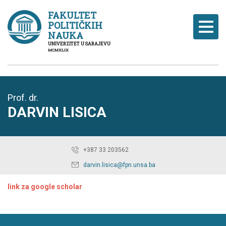
FAKULTET
POLITIČKIH
Naviga
NAUKA
UNIVERZITET U SARAJEVU
MCMXLIX
Prof. dr.
DARVIN LISICA
+387 33 203562
darvin.lisica@fpn.unsa.ba
link za google scholar