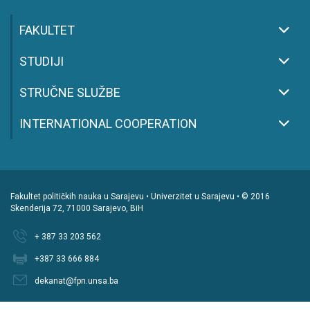
FAKULTET
STUDIJI
STRUČNE SLUŽBE
INTERNATIONAL COOPERATION
Fakultet političkih nauka u Sarajevu • Univerzitet u Sarajevu • © 2016
Skenderija 72, 71000 Sarajevo, BiH
+ 387 33 203 562
+387 33 666 884
dekanat@fpn.unsa.ba