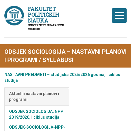
FAKULTET
POLITIČKIH
Naviga
NAUKA
UNIVERZITET U SARAJEVU
MCMXLIX
ODSJEK SOCIOLOGIJA – NASTAVNI PLANOVI
I PROGRAMI / SYLLABUSI
NASTAVNI PREDMETI – studijska 2025/2026 godina, I ciklus
studija
Aktuelni nastavni planovi i
programi
ODSJEK SOCIOLOGIJA, NPP
2019/2020, I ciklus studija
ODSJEK-SOCIOLOGIJA-NPP-