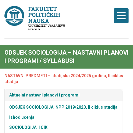
FAKULTET
POLITIČKIH
Naviga
NAUKA
UNIVERZITET U SARAJEVU
MCMXLIX
ODSJEK SOCIOLOGIJA – NASTAVNI PLANOVI
I PROGRAMI / SYLLABUSI
NASTAVNI PREDMETI – studijska 2024/2025 godina, II ciklus
studija
Aktuelni nastavni planovi i programi
ODSJEK SOCIOLOGIJA, NPP 2019/2020, II ciklus studija
Ishod ucenja
SOCIOLOGIJA II CIK