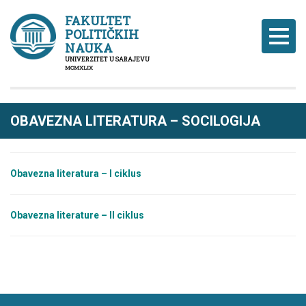
FAKULTET
POLITIČKIH
Naviga
NAUKA
UNIVERZITET U SARAJEVU
MCMXLIX
OBAVEZNA LITERATURA – SOCILOGIJA
Obave
z
na literatura – I ciklus
Obavezna literature – II ciklus