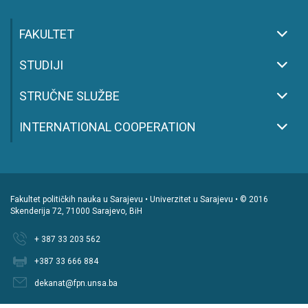
FAKULTET
STUDIJI
STRUČNE SLUŽBE
INTERNATIONAL COOPERATION
Fakultet političkih nauka u Sarajevu • Univerzitet u Sarajevu • © 2016
Skenderija 72, 71000 Sarajevo, BiH
+ 387 33 203 562
+387 33 666 884
dekanat@fpn.unsa.ba