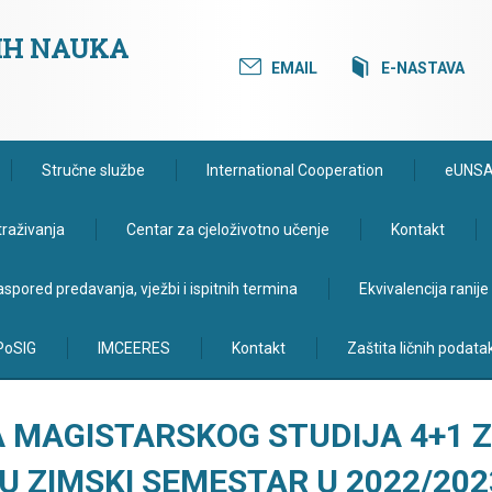
KIH NAUKA
EMAIL
E-NASTAVA
Stručne službe
International Cooperation
eUNS
traživanja
Centar za cjeloživotno učenje
Kontakt
spored predavanja, vježbi i ispitnih termina
Ekvivalencija ranij
PoSIG
IMCEERES
Kontakt
Zaštita ličnih podata
 MAGISTARSKOG STUDIJA 4+1 
U ZIMSKI SEMESTAR U 2022/202