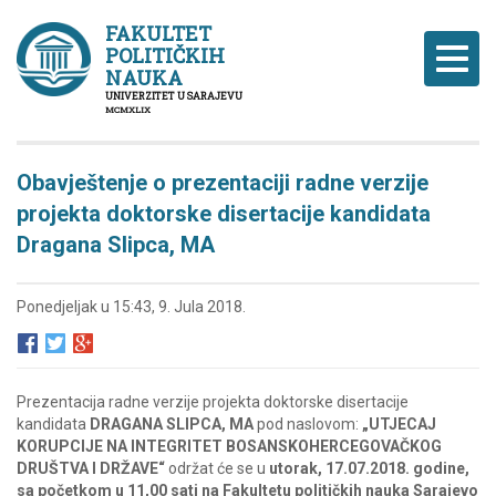
FAKULTET
POLITIČKIH
Naviga
NAUKA
UNIVERZITET U SARAJEVU
MCMXLIX
Obavještenje o prezentaciji radne verzije
projekta doktorske disertacije kandidata
Dragana Slipca, MA
Ponedjeljak u 15:43, 9. Jula 2018.
Prezentacija radne verzije projekta doktorske disertacije
kandidata
DRAGANA SLIPCA, MA
pod naslovom:
„UTJECAJ
KORUPCIJE NA INTEGRITET BOSANSKOHERCEGOVAČKOG
DRUŠTVA I DRŽAVE“
održat će se u
utorak, 17.07.2018. godine,
sa početkom u 11,00 sati na Fakultetu političkih nauka Sarajevo