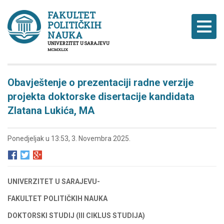
FAKULTET
POLITIČKIH
Naviga
NAUKA
UNIVERZITET U SARAJEVU
MCMXLIX
Obavještenje o prezentaciji radne verzije
projekta doktorske disertacije kandidata
Zlatana Lukića, MA
Ponedjeljak u 13:53, 3. Novembra 2025.
UNIVERZITET U SARAJEVU-
FAKULTET POLITIČKIH NAUKA
DOKTORSKI STUDIJ (III CIKLUS STUDIJA)