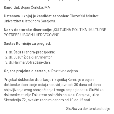
Kandidat:
Bojan Ćorluka, MA
Ustanova u kojoj je kandidat zaposlen:
Filozofski fakultet
Univerzitet u Istočnom Sarajevu.
Naziv doktorske disertacije:
„KULTURNA POLITIKA I KULTURNE
POTREBE U BOSNI I HERCEGOVINI“
Sastav Komisije za pregled:
dr. Šaćir Filandra-predsjednik,
dr. Jusuf Žiga-član/mentor,
dr. Halima Sofradžija-član.
Ocjena projekta disertacije:
Pozitivna ocjena
Projekat doktorske disertacije i Izvještaj Komisije o ocjeni
doktorske disertacije ostaju na uvid javnosti 30 dana od dana
objavljivanja ovog obavještenja i mogu se pogledati u Službi za
doktorske studije Fakulteta političkih nauka u Sarajevu, ulica
Skenderija 72., svakim radnim danom od 10 do 12 sati.
Služba za doktorske studije