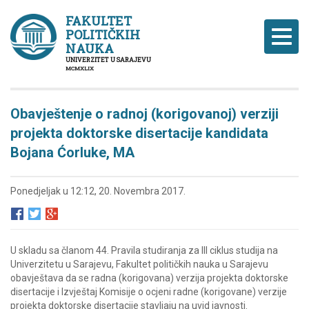
FAKULTET
POLITIČKIH
Naviga
NAUKA
UNIVERZITET U SARAJEVU
MCMXLIX
Obavještenje o radnoj (korigovanoj) verziji
projekta doktorske disertacije kandidata
Bojana Ćorluke, MA
Ponedjeljak u 12:12, 20. Novembra 2017.
U skladu sa članom 44. Pravila studiranja za III ciklus studija na
Univerzitetu u Sarajevu, Fakultet političkih nauka u Sarajevu
obavještava da se radna (korigovana) verzija projekta doktorske
disertacije i Izvještaj Komisije o ocjeni radne (korigovane) verzije
projekta doktorske disertacije stavljaju na uvid javnosti.