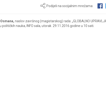
Podijeli na socijalnim mrežama:
ć Osmana,
naslov završnog (magistarskog) rada: „GLOBALNO UPRAVLJ
olitičkih nauka, INFO sala, utorak 29.11.2016.godine u 10 sati.