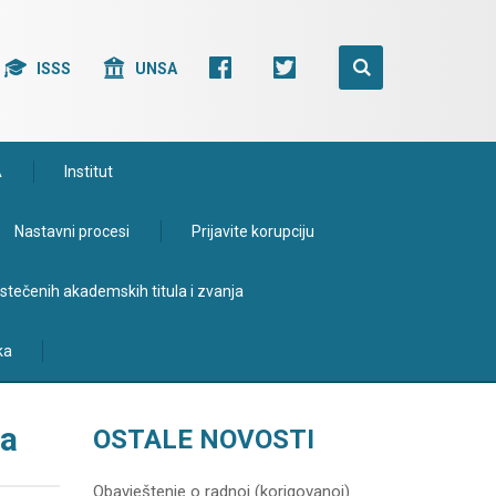
ISSS
UNSA
A
Institut
Nastavni procesi
Prijavite korupciju
e stečenih akademskih titula i zvanja
ka
na
OSTALE NOVOSTI
Obavještenje o radnoj (korigovanoj)