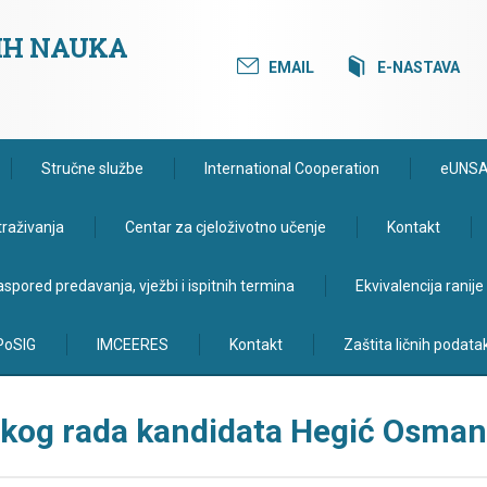
KIH NAUKA
EMAIL
E-NASTAVA
Stručne službe
International Cooperation
eUNS
traživanja
Centar za cjeloživotno učenje
Kontakt
spored predavanja, vježbi i ispitnih termina
Ekvivalencija ranij
PoSIG
IMCEERES
Kontakt
Zaštita ličnih podata
kog rada kandidata Hegić Osma