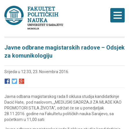
FAKULTET
POLITIČKIH
Naviga
NAUKA
UNIVERZITET U SARAJEVU
MCMXLIX
Javne odbrane magistarskih radove – Odsjek
za komunikologiju
Srijeda u 12:33, 23. Novembra 2016.
Javna odbana magistarskog rada II ciklusa studija kandidatkinje
Dacić Hate, pod naslovom, „MEDIJSKI SADRŽAJI ZA MLADE KAO
PROMOTORI STILA ŽIVOTA“, održat će se u ponedjeljak
28.11.2016. godine na Fakultetu političkih nauka Sarajevo, sa
početkom u 11,00 sati