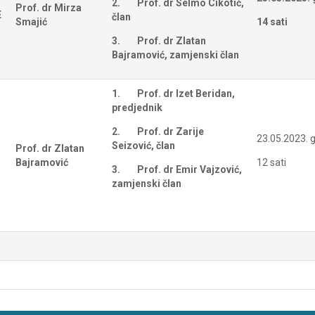
2.
Prof. dr Selmo Cikotić,
Prof. dr Mirza
E
član
Smajić
14 sati
3.
Prof. dr Zlatan
Bajramović, zamjenski član
1.
Prof. dr Izet Beridan,
predjednik
2.
Prof. dr Zarije
23.05.2023. g
Seizović, član
Prof. dr Zlatan
Bajramović
12 sati
3.
Prof. dr Emir Vajzović,
zamjenski član