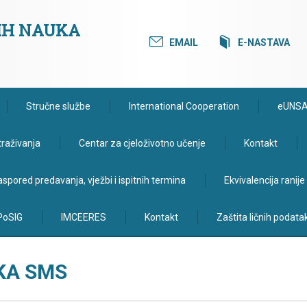
KIH NAUKA
EMAIL
E-NASTAVA
Stručne službe
International Cooperation
eUNS
traživanja
Centar za cjeloživotno učenje
Kontakt
spored predavanja, vježbi i ispitnih termina
Ekvivalencija ranij
PoSIG
IMCEERES
Kontakt
Zaštita ličnih podata
KA SMS