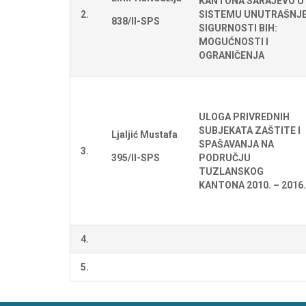
KANTONA SARAJEVO U
2.
SISTEMU UNUTRAŠNJ
838/II-SPS
SIGURNOSTI BIH:
MOGUĆNOSTI I
OGRANIČENJA
ULOGA PRIVREDNIH
SUBJEKATA ZAŠTITE I
Ljaljić Mustafa
SPAŠAVANJA NA
3.
395/II-SPS
PODRUČJU
TUZLANSKOG
KANTONA 2010. – 2016.
4.
5.