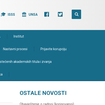
ISSS
UNSA
A
Institut
Nastavni procesi
Prijavite korupciju
e stečenih akademskih titula i zvanja
ka
OSTALE NOVOSTI
Obavještenje o radnoj (korigovanoj)