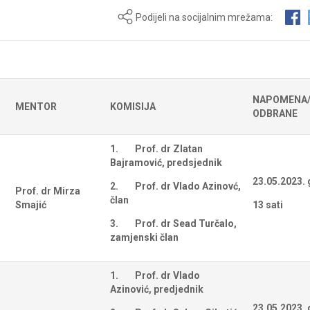
Podijeli na socijalnim mrežama:
NAPOMENA
MENTOR
KOMISIJA
ODBRANE
1.
Prof. dr Zlatan
Bajramović, predsjednik
23.05.2023. 
2.
Prof. dr Vlado Azinovć,
Prof. dr Mirza
član
Smajić
13 sati
3.
Prof. dr Sead Turčalo,
zamjenski član
1.
Prof. dr Vlado
Azinović, predjednik
23.05.2023. 