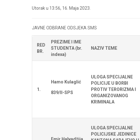
Utorak u 13:56, 16. Maja 2023.
JAVNE ODBRANE ODSJEKA SMS
PREZIME I IME
RED
STUDENTA (br.
NAZIV TEME
BR.
indexa)
ULOGA SPECIJALNE
Hamo Kulaglić
POLICIJE U BORBI
1.
PROTIV TERORIZMA I
839/II-SPS
ORGANIZOVANOG
KRIMINALA
ULOGA SPECIJALNE
POLICIJSKE JEDINICE
Emir Halvadžija