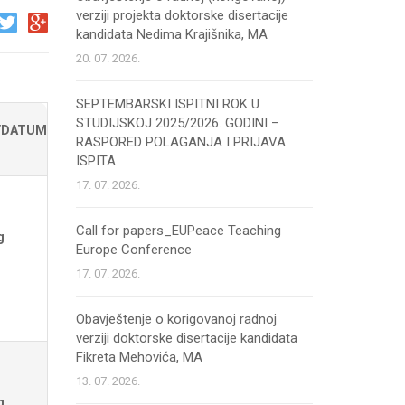
verziji projekta doktorske disertacije
kandidata Nedima Krajišnika, MA
20. 07. 2026.
SEPTEMBARSKI ISPITNI ROK U
STUDIJSKOJ 2025/2026. GODINI –
/DATUM
RASPORED POLAGANJA I PRIJAVA
ISPITA
17. 07. 2026.
Call for papers_EUPeace Teaching
g
Europe Conference
17. 07. 2026.
Obavještenje o korigovanoj radnoj
verziji doktorske disertacije kandidata
Fikreta Mehovića, MA
13. 07. 2026.
g