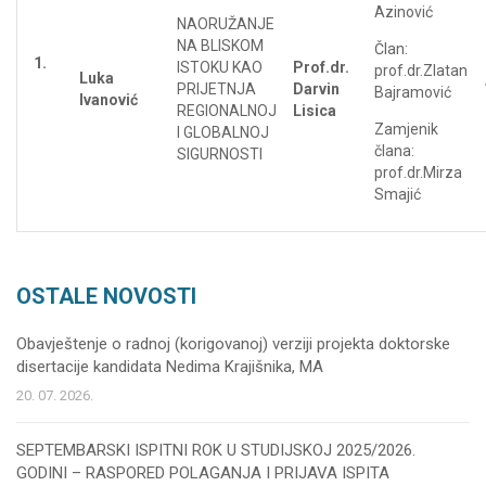
Azinović
NAORUŽANJE
NA BLISKOM
Član:
1.
ISTOKU KAO
Prof.dr.
prof.dr.Zlatan
Luka
PRIJETNJA
Darvin
Bajramović
Ivanović
REGIONALNOJ
Lisica
Zamjenik
I GLOBALNOJ
člana:
SIGURNOSTI
prof.dr.Mirza
Smajić
OSTALE NOVOSTI
Obavještenje o radnoj (korigovanoj) verziji projekta doktorske
disertacije kandidata Nedima Krajišnika, MA
20. 07. 2026.
SEPTEMBARSKI ISPITNI ROK U STUDIJSKOJ 2025/2026.
GODINI – RASPORED POLAGANJA I PRIJAVA ISPITA