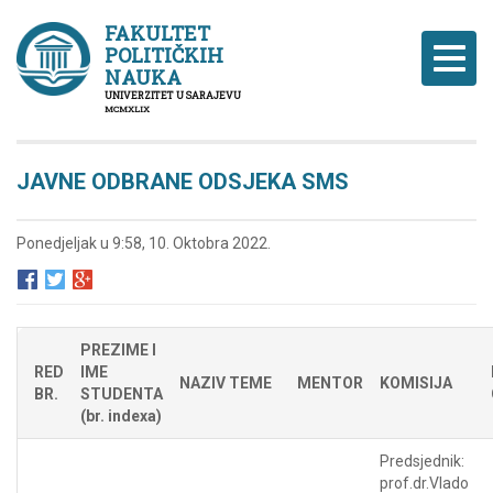
FAKULTET
POLITIČKIH
Naviga
NAUKA
UNIVERZITET U SARAJEVU
MCMXLIX
JAVNE ODBRANE ODSJEKA SMS
Ponedjeljak u 9:58, 10. Oktobra 2022.
PREZIME I
RED
IME
NAZIV TEME
MENTOR
KOMISIJA
BR.
STUDENTA
(br. indexa)
Predsjednik:
prof.dr.Vlado