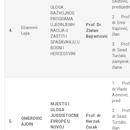
Seizović,
predsjedn
ULOGA
RAZVOJNOG
2. Prof
PROGRAMA
dr. Emir
UJEDINJENIH
Prof. Dr.
Džanović
Vajzović,
4.
NACIJA U
Zlatan
Lejla
član
ZAŠTITI I
Bajramović
SPAŠAVANJU U
3. Prof
BOSNI I
dr. Sead
HERCEGOVINI
Turčalo,
zamjenik
člana
1. Prof
dr Vlado
Azinović,
pred
MJESTO I
ULOGA
2. Prof
JUGOISTOČNE
Prof. dr
dr Sead
OMEROVIĆ
5.
EVROPE U
Nerzuk
Turčalo,
AJDIN
NOVOJ
Ćurak
član