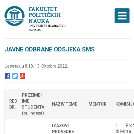
FAKULTET
POLITIČKIH
Naviga
NAUKA
UNIVERZITET U SARAJEVU
MCMXLIX
JAVNE ODBRANE ODSJEKA SMS
Četvrtak u 8:18, 13. Oktobra 2022.
PREZIME I
RED
IME
NAZIV TEME
MENTOR
KOMISIJ
BR.
STUDENTA
(br. indexa)
1. Prof
IZAZOVI
dr Mirza
PROVEDBE