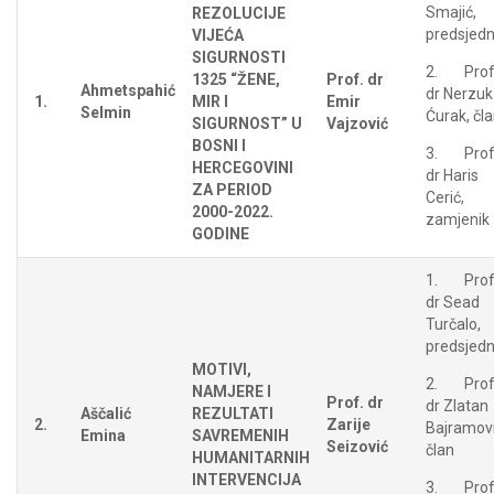
Smajić,
REZOLUCIJE
predsjedn
VIJEĆA
SIGURNOSTI
2. Prof
1325 “ŽENE,
Prof. dr
Ahmetspahić
dr Nerzuk
1.
MIR I
Emir
Selmin
Ćurak, čl
SIGURNOST” U
Vajzović
BOSNI I
3. Prof
HERCEGOVINI
dr Haris
ZA PERIOD
Cerić,
2000-2022.
zamjenik
GODINE
1. Prof
dr Sead
Turčalo,
predsjedn
MOTIVI,
2. Prof
NAMJERE I
Prof. dr
dr Zlatan
Aščalić
REZULTATI
2.
Zarije
Bajramovi
Emina
SAVREMENIH
Seizović
član
HUMANITARNIH
INTERVENCIJA
3. Prof