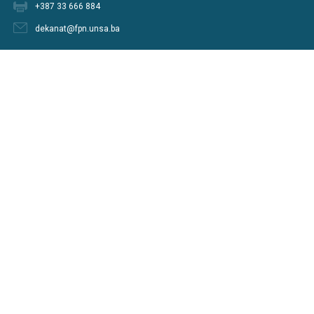
+387 33 666 884
dekanat@fpn.unsa.ba