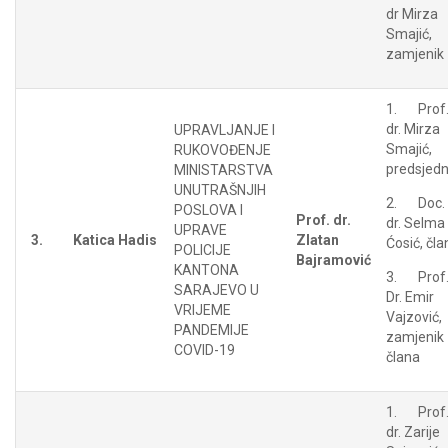
dr Mirza
Smajić,
zamjenik
1. Prof
dr. Mirza
UPRAVLJANJE I
Smajić,
RUKOVOĐENJE
predsjedn
MINISTARSTVA
UNUTRAŠNJIH
2. Doc.
POSLOVA I
Prof. dr.
dr. Selma
UPRAVE
3.
Katica Hadis
Zlatan
Ćosić, čla
POLICIJE
Bajramović
KANTONA
3. Prof
SARAJEVO U
Dr. Emir
VRIJEME
Vajzović,
PANDEMIJE
zamjenik
COVID-19
člana
1. Prof
dr. Zarije