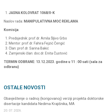
JASNA KOLOVRAT 1068/II-K
Naslov rada:
MANIPULATIVNA MOĆ REKLAMA
Komisija
:
Predsjednik: prof.dr. Amila Šljivo Grbo
Mentor: prof.dr. Fahira Fejzić Čengić
Član: prof.dr. Sarina Bakić
Zamjenski član: doc.dr. Enita Čustović
TERMIN ODBRANE: 13.12.2023. godine u 11 : 00 sati (sala za
odbranu)
OSTALE NOVOSTI
Obavještenje o radnoj (korigovanoj) verziji projekta doktorske
disertacije kandidata Nedima Krajišnika, MA
20. 07. 2026.