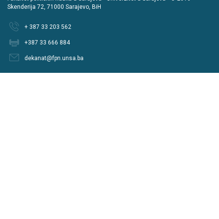
Skenderija 72, 71000 Sarajevo, BiH
+ 387 33 203 562
+387 33 666 884
dekanat@fpn.unsa.ba