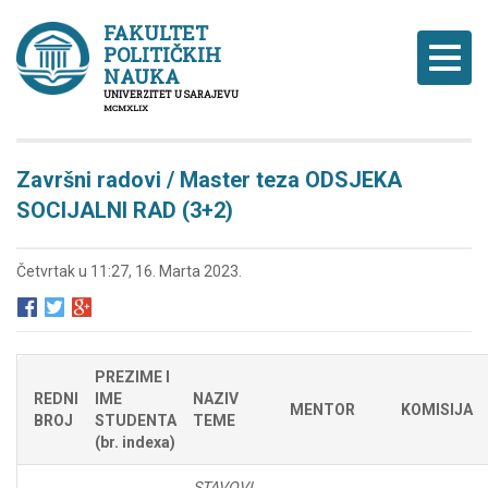
FAKULTET
POLITIČKIH
Naviga
NAUKA
UNIVERZITET U SARAJEVU
MCMXLIX
Završni radovi / Master teza ODSJEKA
SOCIJALNI RAD (3+2)
Četvrtak u 11:27, 16. Marta 2023.
PREZIME I
REDNI
IME
NAZIV
MENTOR
KOMISIJA
BROJ
STUDENTA
TEME
(br. indexa)
STAVOVI