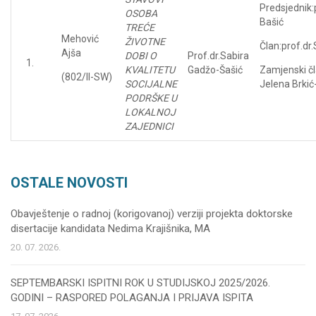
Predsjednik:
OSOBA
Bašić
TREĆE
Mehović
ŽIVOTNE
Član:prof.dr
Ajša
DOBI O
Prof.dr.Sabira
KVALITETU
Gadžo-Šašić
Zamjenski čl
(802/II-SW)
SOCIJALNE
Jelena Brki
PODRŠKE U
LOKALNOJ
ZAJEDNICI
OSTALE NOVOSTI
Obavještenje o radnoj (korigovanoj) verziji projekta doktorske
disertacije kandidata Nedima Krajišnika, MA
20. 07. 2026.
SEPTEMBARSKI ISPITNI ROK U STUDIJSKOJ 2025/2026.
GODINI – RASPORED POLAGANJA I PRIJAVA ISPITA