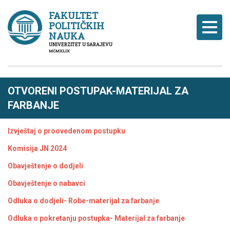
FAKULTET
POLITIČKIH
Naviga
NAUKA
UNIVERZITET U SARAJEVU
MCMXLIX
OTVORENI POSTUPAK-MATERIJAL ZA
FARBANJE
Izvještaj o proovedenom postupku
Komisija JN 2024
Obavještenje o dodjeli
Obavještenje o nabavci
Odluka o dodjeli- Robe-materijal za farbanje
Odluka o pokretanju postupka- Materijal za farbanje