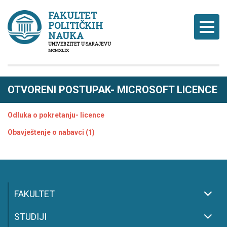
FAKULTET
POLITIČKIH
Naviga
NAUKA
UNIVERZITET U SARAJEVU
MCMXLIX
OTVORENI POSTUPAK- MICROSOFT LICENCE
Odluka o pokretanju- licence
Obavještenje o nabavci (1)
FAKULTET
STUDIJI