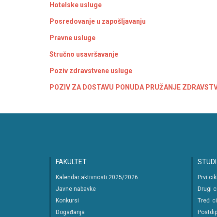
Hotelske usluge
Posredovanje u zapošljavanju
Pravne usluge
Stručno usavršavanje
Poziv zdravstvene usluge
POZIV ZA DOSTAVU PONUDA PRUŽANJE ZDRAVST
FAKULTET
STUDI
Kalendar aktivnosti 2025/2026
Prvi ci
Javne nabavke
Drugi c
Konkursi
Treći c
Događanja
Postdip