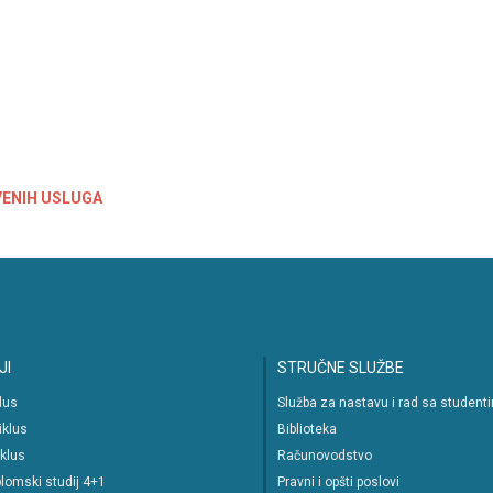
VENIH USLUGA
JI
STRUČNE SLUŽBE
klus
Služba za nastavu i rad sa student
iklus
Biblioteka
iklus
Računovodstvo
lomski studij 4+1
Pravni i opšti poslovi