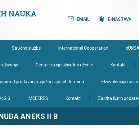
KIH NAUKA
EMAIL
E-NASTAVA
Stručne službe
International Cooperation
eUNS
traživanja
Centar za cjeloživotno učenje
Kontakt
spored predavanja, vježbi i ispitnih termina
Ekvivalencija ranij
PoSIG
IMCEERES
Kontakt
Zaštita ličnih podata
UDA ANEKS II B